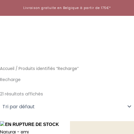
Aller
Livraison gratuite en Belgique à partir de 175€*
au
contenu
Accueil
/ Produits identifiés “Recharge”
Recharge
21 résultats affichés
EN RUPTURE DE STOCK