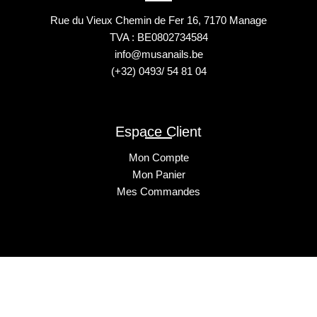
Rue du Vieux Chemin de Fer 16, 7170 Manage
TVA : BE0802734584
info@musanails.be
(+32) 0493/ 54 81 04
Espace Client
Mon Compte
Mon Panier
Mes Commandes
2025 © Musa Nails - Tous droits réservés
Créé par Elha Digital Agency