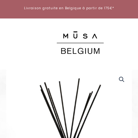
Aller
Livraison gratuite en Belgique à partir de 175€*
au
contenu
quantité
de
Diffuseur
Maison
-
Foresta
in
fiore
-
500ml