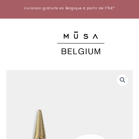
Aller
Livraison gratuite en Belgique à partir de 175€*
au
contenu
quantité
de
Embout
Conique
Carbure
Zirconium
27
–
Finition
Super
Fine