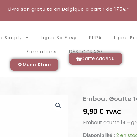
Livraison gratuite en Belgique à partir de 175€*
e Simply
Ligne So Easy
PURA
Ligne P
Formations
DÉSTOCKAGE
Carte cadeau
Musa Store
Embout Goutte 1
quantité
de
Embout
9,90
€
TVAC
Goutte
Embout goutte 14 – gr
14
-
Anneau
2 en sto
Disponibilité :