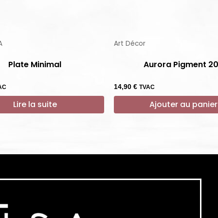
A
Art Décor
Plate Minimal
Aurora Pigment 2
14,90
€
AC
TVAC
Lire la suite
Ajouter au panier