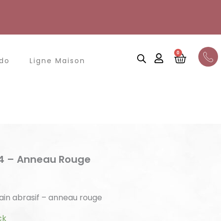
0
Panier
odo
Ligne Maison
4 – Anneau Rouge
ain abrasif – anneau rouge
ck