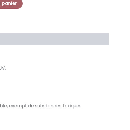
u panier
UV.
able, exempt de substances toxiques.