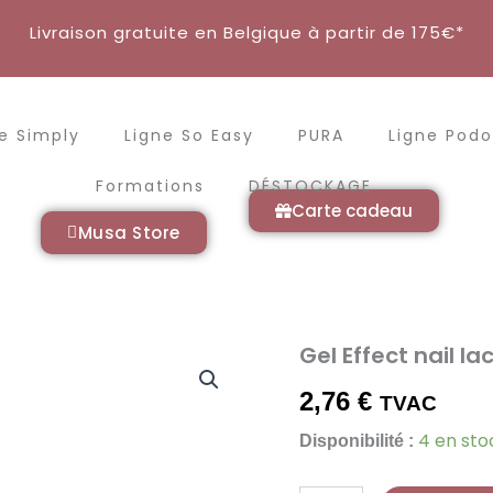
Livraison gratuite en Belgique à partir de 175€*
e Simply
Ligne So Easy
PURA
Ligne Podo
Formations
DÉSTOCKAGE
Carte cadeau
Musa Store
Gel Effect nail la
quantité
de
Gel
2,76
€
TVAC
Effect
4 en sto
nail
Disponibilité :
lacquer
10