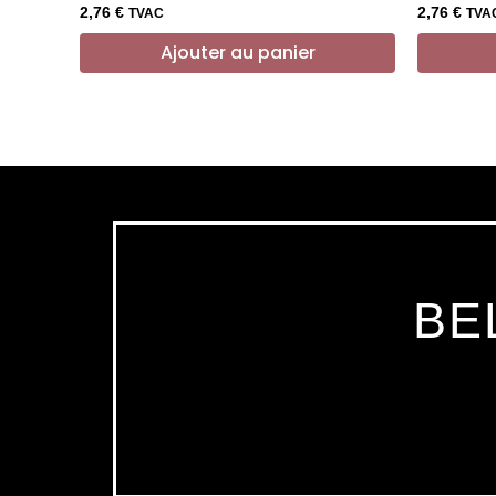
2,76
€
2,76
€
TVAC
TVA
Ajouter au panier
BE