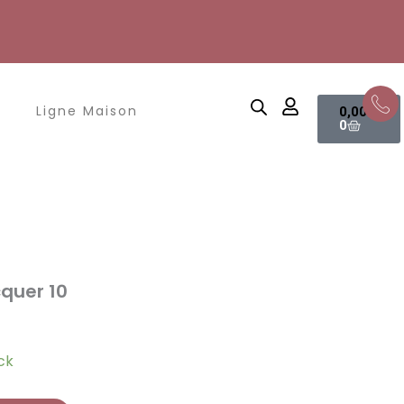
Panier
Ligne Maison
0,00
€
0
cquer 10
ck