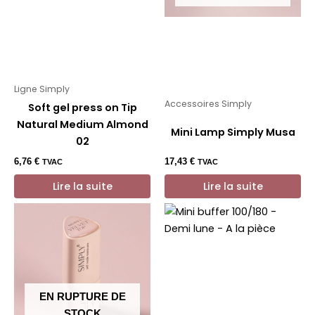
Ligne Simply
Accessoires Simply
Soft gel press on Tip
Natural Medium Almond
Mini Lamp Simply Musa
02
6,76
€
17,43
€
TVAC
TVAC
Lire la suite
Lire la suite
EN RUPTURE DE
STOCK