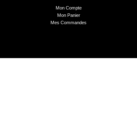
Mon Compte
Mon Panier
Mes Commandes
2025 © Musa Nails - Tous droits réservés
Créé par Elha Digital Agency