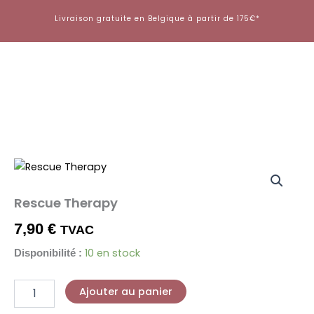
Aller
Livraison gratuite en Belgique à partir de 175€*
au
contenu
quantité
de
Rescue
Rescue Therapy
Therapy
7,90
€
TVAC
10 en stock
Disponibilité :
Ajouter au panier