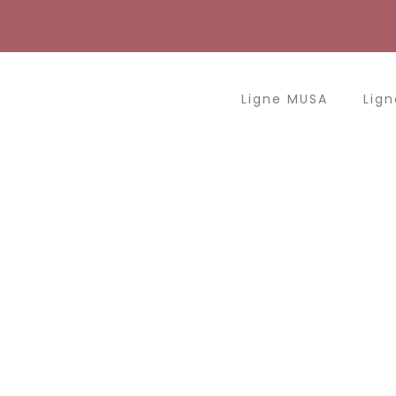
Aller
au
contenu
Ligne MUSA
Lign