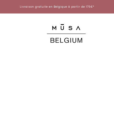
Aller
Livraison gratuite en Belgique à partir de 175€*
au
contenu